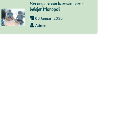
Serunya siswa bermain sambil
belajar Monopoli
06 Januari 2025
Admin