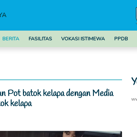
YA
BERITA
FASILITAS
VOKASI ISTIMEWA
PPDB
Y
an Pot batok kelapa dengan Media
ww
ok kelapa