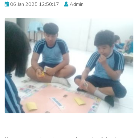
06 Jan 2025 12:50:17
Admin