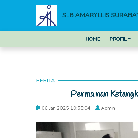
SLB AMARYLLIS SURABA
HOME
PROFIL
BERITA
Permainan Ketangk
06 Jan 2025 10:55:04
Admin