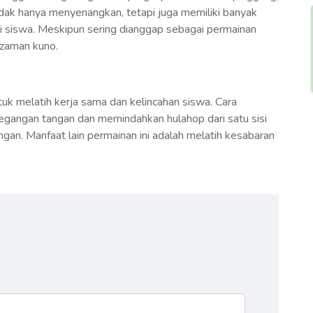
 tidak hanya menyenangkan, tetapi juga memiliki banyak
 siswa. Meskipun sering dianggap sebagai permainan
 zaman kuno.
uk melatih kerja sama dan kelincahan siswa. Cara
egangan tangan dan memindahkan hulahop dari satu sisi
gan. Manfaat lain permainan ini adalah melatih kesabaran