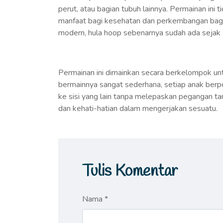
perut, atau bagian tubuh lainnya. Permainan ini
manfaat bagi kesehatan dan perkembangan bagi
modern, hula hoop sebenarnya sudah ada sejak
Permainan ini dimainkan secara berkelompok unt
bermainnya sangat sederhana, setiap anak berp
ke sisi yang lain tanpa melepaskan pegangan tan
dan kehati-hatian dalam mengerjakan sesuatu.
Tulis Komentar
Nama *