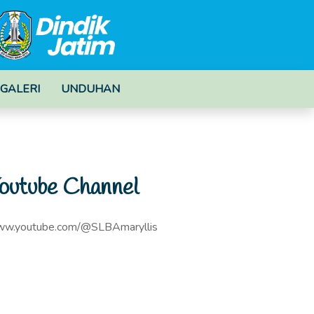
GALERI
UNDUHAN
outube Channel
w.youtube.com/@SLBAmaryllis